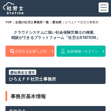
>
>
>
ひろえＦＰ社労士事務所
TOP
全国の社労士事務所一覧
愛知県
クラウドシステムに強い社会保険労務士の検索、
相談ができるプラットフォーム「社労士STATION」
社労士をお探しの方
会員登録 / ログイン
愛知県名古屋市
ひろえＦＰ社労士事務所
事務所基本情報
事務所名