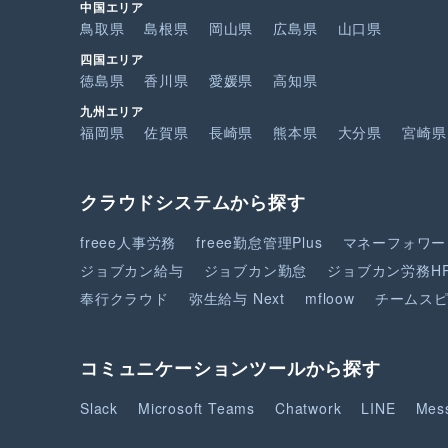
中国エリア
鳥取県
島根県
岡山県
広島県
山口県
四国エリア
徳島県
香川県
愛媛県
高知県
九州エリア
福岡県
佐賀県
長崎県
熊本県
大分県
宮崎県
クラウドシステムから探す
freee人事労務
freee勤怠管理Plus
マネーフォワー
ジョブカン給与
ジョブカン勤怠
ジョブカン労務H
奉行クラウド
弥生給与 Next
mfloow
チームス
コミュニケーションツールから探す
Slack
Microsoft Teams
Chatwork
LINE
Mes