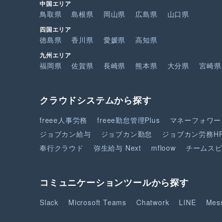
中国エリア
鳥取県
島根県
岡山県
広島県
山口県
四国エリア
徳島県
香川県
愛媛県
高知県
九州エリア
福岡県
佐賀県
長崎県
熊本県
大分県
宮崎県
クラウドシステムから探す
freee人事労務
freee勤怠管理Plus
マネーフォワー
ジョブカン給与
ジョブカン勤怠
ジョブカン労務H
奉行クラウド
弥生給与 Next
mfloow
チームス
コミュニケーションツールから探す
Slack
Microsoft Teams
Chatwork
LINE
Mes