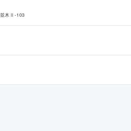
並木Ⅱ-103