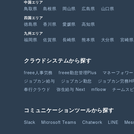
中国エリア
鳥取県
島根県
岡山県
広島県
山口県
四国エリア
徳島県
香川県
愛媛県
高知県
九州エリア
福岡県
佐賀県
長崎県
熊本県
大分県
宮崎県
クラウドシステムから探す
freee人事労務
freee勤怠管理Plus
マネーフォワー
ジョブカン給与
ジョブカン勤怠
ジョブカン労務H
奉行クラウド
弥生給与 Next
mfloow
チームス
コミュニケーションツールから探す
Slack
Microsoft Teams
Chatwork
LINE
Mes