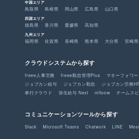
中国エリア
鳥取県
島根県
岡山県
広島県
山口県
四国エリア
徳島県
香川県
愛媛県
高知県
九州エリア
福岡県
佐賀県
長崎県
熊本県
大分県
宮崎県
クラウドシステムから探す
freee人事労務
freee勤怠管理Plus
マネーフォワー
ジョブカン給与
ジョブカン勤怠
ジョブカン労務H
奉行クラウド
弥生給与 Next
mfloow
チームス
コミュニケーションツールから探す
Slack
Microsoft Teams
Chatwork
LINE
Mes