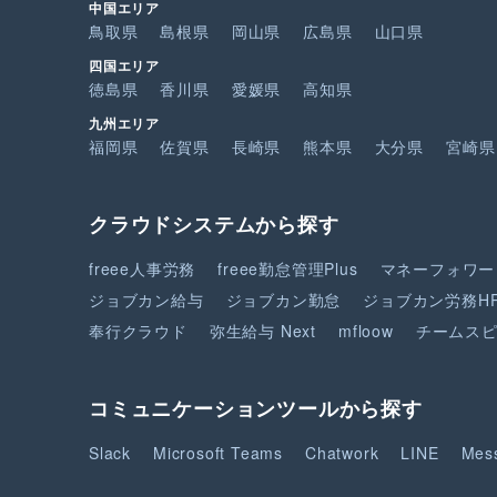
中国エリア
鳥取県
島根県
岡山県
広島県
山口県
四国エリア
徳島県
香川県
愛媛県
高知県
九州エリア
福岡県
佐賀県
長崎県
熊本県
大分県
宮崎県
クラウドシステムから探す
freee人事労務
freee勤怠管理Plus
マネーフォワー
ジョブカン給与
ジョブカン勤怠
ジョブカン労務H
奉行クラウド
弥生給与 Next
mfloow
チームス
コミュニケーションツールから探す
Slack
Microsoft Teams
Chatwork
LINE
Mes