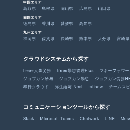
中国エリア
鳥取県
島根県
岡山県
広島県
山口県
四国エリア
徳島県
香川県
愛媛県
高知県
九州エリア
福岡県
佐賀県
長崎県
熊本県
大分県
宮崎県
クラウドシステムから探す
freee人事労務
freee勤怠管理Plus
マネーフォワー
ジョブカン給与
ジョブカン勤怠
ジョブカン労務H
奉行クラウド
弥生給与 Next
mfloow
チームス
コミュニケーションツールから探す
Slack
Microsoft Teams
Chatwork
LINE
Mes