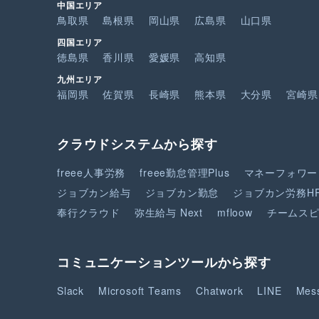
中国エリア
鳥取県
島根県
岡山県
広島県
山口県
四国エリア
徳島県
香川県
愛媛県
高知県
九州エリア
福岡県
佐賀県
長崎県
熊本県
大分県
宮崎県
クラウドシステムから探す
freee人事労務
freee勤怠管理Plus
マネーフォワー
ジョブカン給与
ジョブカン勤怠
ジョブカン労務H
奉行クラウド
弥生給与 Next
mfloow
チームス
コミュニケーションツールから探す
Slack
Microsoft Teams
Chatwork
LINE
Mes