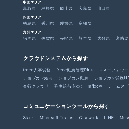
中国エリア
鳥取県
島根県
岡山県
広島県
山口県
四国エリア
徳島県
香川県
愛媛県
高知県
九州エリア
福岡県
佐賀県
長崎県
熊本県
大分県
宮崎県
クラウドシステムから探す
freee人事労務
freee勤怠管理Plus
マネーフォワー
ジョブカン給与
ジョブカン勤怠
ジョブカン労務H
奉行クラウド
弥生給与 Next
mfloow
チームス
コミュニケーションツールから探す
Slack
Microsoft Teams
Chatwork
LINE
Mes