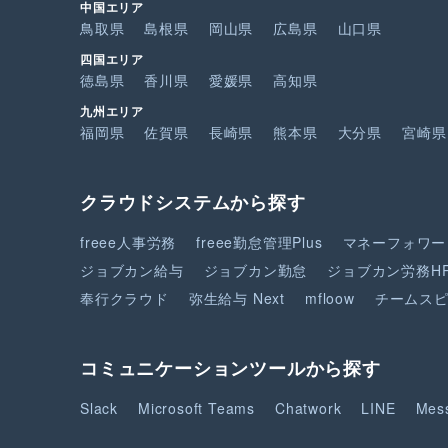
中国エリア
鳥取県
島根県
岡山県
広島県
山口県
四国エリア
徳島県
香川県
愛媛県
高知県
九州エリア
福岡県
佐賀県
長崎県
熊本県
大分県
宮崎県
クラウドシステムから探す
freee人事労務
freee勤怠管理Plus
マネーフォワー
ジョブカン給与
ジョブカン勤怠
ジョブカン労務H
奉行クラウド
弥生給与 Next
mfloow
チームス
コミュニケーションツールから探す
Slack
Microsoft Teams
Chatwork
LINE
Mes