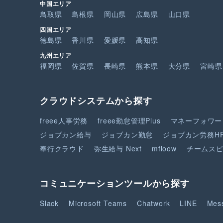
中国エリア
鳥取県
島根県
岡山県
広島県
山口県
四国エリア
徳島県
香川県
愛媛県
高知県
九州エリア
福岡県
佐賀県
長崎県
熊本県
大分県
宮崎県
クラウドシステムから探す
freee人事労務
freee勤怠管理Plus
マネーフォワー
ジョブカン給与
ジョブカン勤怠
ジョブカン労務H
奉行クラウド
弥生給与 Next
mfloow
チームス
コミュニケーションツールから探す
Slack
Microsoft Teams
Chatwork
LINE
Mes