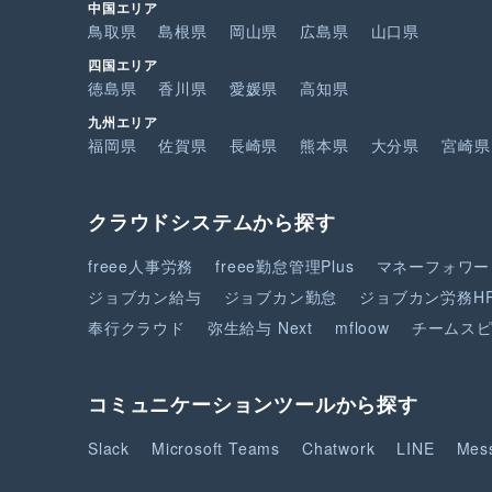
中国エリア
鳥取県
島根県
岡山県
広島県
山口県
四国エリア
徳島県
香川県
愛媛県
高知県
九州エリア
福岡県
佐賀県
長崎県
熊本県
大分県
宮崎県
クラウドシステムから探す
freee人事労務
freee勤怠管理Plus
マネーフォワー
ジョブカン給与
ジョブカン勤怠
ジョブカン労務H
奉行クラウド
弥生給与 Next
mfloow
チームス
コミュニケーションツールから探す
Slack
Microsoft Teams
Chatwork
LINE
Mes