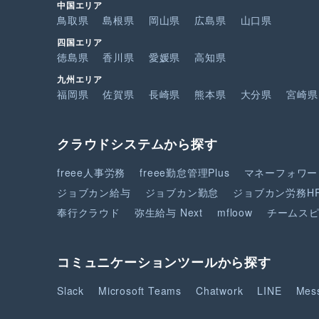
中国エリア
鳥取県
島根県
岡山県
広島県
山口県
四国エリア
徳島県
香川県
愛媛県
高知県
九州エリア
福岡県
佐賀県
長崎県
熊本県
大分県
宮崎県
クラウドシステムから探す
freee人事労務
freee勤怠管理Plus
マネーフォワー
ジョブカン給与
ジョブカン勤怠
ジョブカン労務H
奉行クラウド
弥生給与 Next
mfloow
チームス
コミュニケーションツールから探す
Slack
Microsoft Teams
Chatwork
LINE
Mes