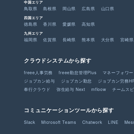
中国エリア
鳥取県
島根県
岡山県
広島県
山口県
四国エリア
徳島県
香川県
愛媛県
高知県
九州エリア
福岡県
佐賀県
長崎県
熊本県
大分県
宮崎県
クラウドシステムから探す
freee人事労務
freee勤怠管理Plus
マネーフォワー
ジョブカン給与
ジョブカン勤怠
ジョブカン労務H
奉行クラウド
弥生給与 Next
mfloow
チームス
コミュニケーションツールから探す
Slack
Microsoft Teams
Chatwork
LINE
Mes