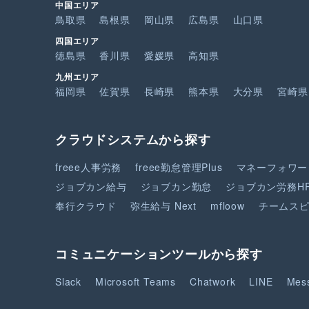
中国エリア
鳥取県
島根県
岡山県
広島県
山口県
四国エリア
徳島県
香川県
愛媛県
高知県
九州エリア
福岡県
佐賀県
長崎県
熊本県
大分県
宮崎県
クラウドシステムから探す
freee人事労務
freee勤怠管理Plus
マネーフォワー
ジョブカン給与
ジョブカン勤怠
ジョブカン労務H
奉行クラウド
弥生給与 Next
mfloow
チームス
コミュニケーションツールから探す
Slack
Microsoft Teams
Chatwork
LINE
Mes