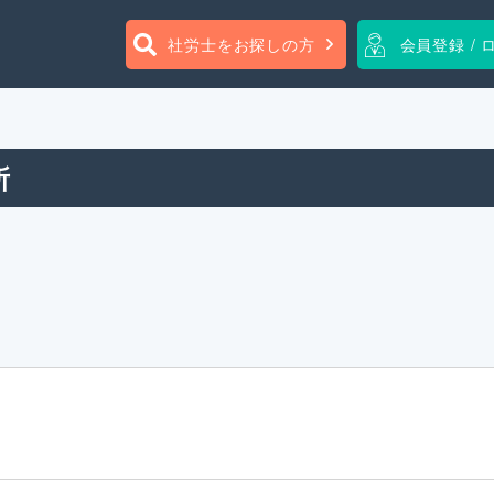
社労士をお探しの方
会員登録 / 
所