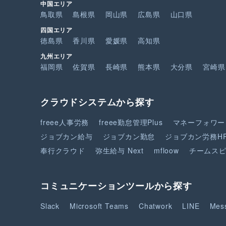
中国エリア
鳥取県
島根県
岡山県
広島県
山口県
四国エリア
徳島県
香川県
愛媛県
高知県
九州エリア
福岡県
佐賀県
長崎県
熊本県
大分県
宮崎県
クラウドシステムから探す
freee人事労務
freee勤怠管理Plus
マネーフォワー
ジョブカン給与
ジョブカン勤怠
ジョブカン労務H
奉行クラウド
弥生給与 Next
mfloow
チームス
コミュニケーションツールから探す
Slack
Microsoft Teams
Chatwork
LINE
Mes