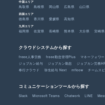
中国エリア
鳥取県
島根県
岡山県
広島県
山口県
四国エリア
徳島県
香川県
愛媛県
高知県
九州エリア
福岡県
佐賀県
長崎県
熊本県
大分県
宮崎県
クラウドシステムから探す
freee人事労務
freee勤怠管理Plus
マネーフォワー
ジョブカン給与
ジョブカン勤怠
ジョブカン労務H
奉行クラウド
弥生給与 Next
mfloow
チームス
コミュニケーションツールから探す
Slack
Microsoft Teams
Chatwork
LINE
Mes