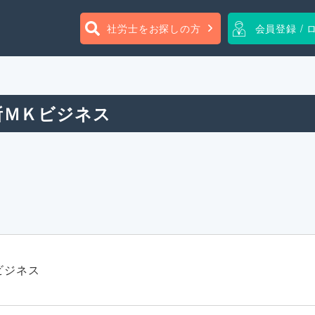
社労士をお探しの方
会員登録 / 
所ＭＫビジネス
ビジネス