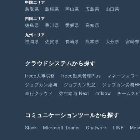
中国エリア
鳥取県
島根県
岡山県
広島県
山口県
四国エリア
徳島県
香川県
愛媛県
高知県
九州エリア
福岡県
佐賀県
長崎県
熊本県
大分県
宮崎県
クラウドシステムから探す
freee人事労務
freee勤怠管理Plus
マネーフォワー
ジョブカン給与
ジョブカン勤怠
ジョブカン労務H
奉行クラウド
弥生給与 Next
mfloow
チームス
コミュニケーションツールから探す
Slack
Microsoft Teams
Chatwork
LINE
Mes