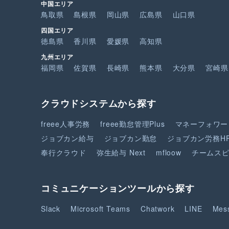
中国エリア
鳥取県
島根県
岡山県
広島県
山口県
四国エリア
徳島県
香川県
愛媛県
高知県
九州エリア
福岡県
佐賀県
長崎県
熊本県
大分県
宮崎県
クラウドシステムから探す
freee人事労務
freee勤怠管理Plus
マネーフォワー
ジョブカン給与
ジョブカン勤怠
ジョブカン労務H
奉行クラウド
弥生給与 Next
mfloow
チームス
コミュニケーションツールから探す
Slack
Microsoft Teams
Chatwork
LINE
Mes