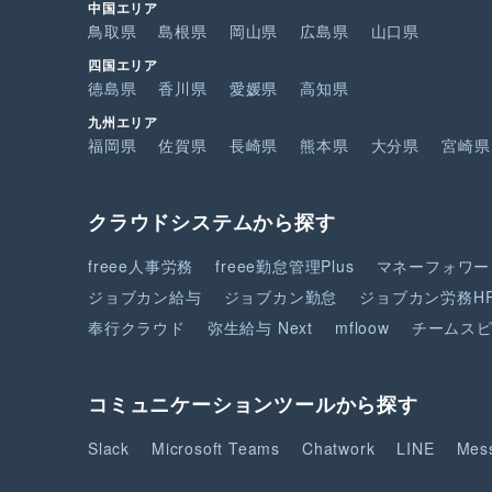
中国エリア
鳥取県
島根県
岡山県
広島県
山口県
四国エリア
徳島県
香川県
愛媛県
高知県
九州エリア
福岡県
佐賀県
長崎県
熊本県
大分県
宮崎県
クラウドシステムから探す
freee人事労務
freee勤怠管理Plus
マネーフォワー
ジョブカン給与
ジョブカン勤怠
ジョブカン労務H
奉行クラウド
弥生給与 Next
mfloow
チームス
コミュニケーションツールから探す
Slack
Microsoft Teams
Chatwork
LINE
Mes