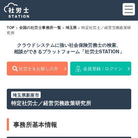
>
>
>
特定社労士／経営労務政策研
TOP
全国の社労士事務所一覧
埼玉県
究所
クラウドシステムに強い社会保険労務士の検索、
相談ができるプラットフォーム「社労士STATION」
社労士をお探しの方
会員登録 / ログイン
埼玉県新座市
特定社労士／経営労務政策研究所
事務所基本情報