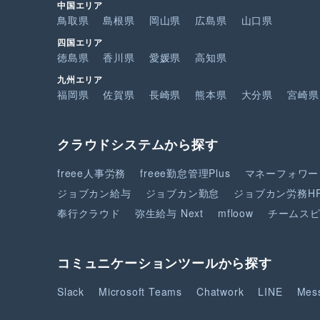
中国エリア
鳥取県
島根県
岡山県
広島県
山口県
四国エリア
徳島県
香川県
愛媛県
高知県
九州エリア
福岡県
佐賀県
長崎県
熊本県
大分県
宮崎県
クラウドシステムから探す
freee人事労務
freee勤怠管理Plus
マネーフォワー
ジョブカン給与
ジョブカン勤怠
ジョブカン労務H
奉行クラウド
弥生給与 Next
mfloow
チームス
コミュニケーションツールから探す
Slack
Microsoft Teams
Chatwork
LINE
Mes