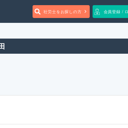
社労士をお探しの方
会員登録 / 
田