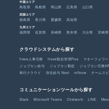
中国エリア
鳥取県
島根県
岡山県
広島県
山口県
四国エリア
徳島県
香川県
愛媛県
高知県
九州エリア
福岡県
佐賀県
長崎県
熊本県
大分県
宮崎県
クラウドシステムから探す
freee人事労務
freee勤怠管理Plus
マネーフォワー
ジョブカン給与
ジョブカン勤怠
ジョブカン労務H
奉行クラウド
弥生給与 Next
mfloow
チームス
コミュニケーションツールから探す
Slack
Microsoft Teams
Chatwork
LINE
Mes