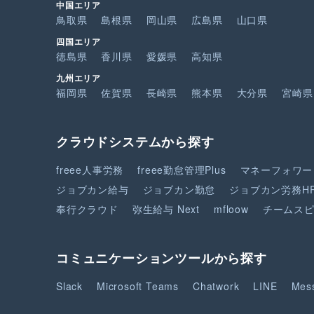
中国エリア
鳥取県
島根県
岡山県
広島県
山口県
四国エリア
徳島県
香川県
愛媛県
高知県
九州エリア
福岡県
佐賀県
長崎県
熊本県
大分県
宮崎県
クラウドシステムから探す
freee人事労務
freee勤怠管理Plus
マネーフォワー
ジョブカン給与
ジョブカン勤怠
ジョブカン労務H
奉行クラウド
弥生給与 Next
mfloow
チームス
コミュニケーションツールから探す
Slack
Microsoft Teams
Chatwork
LINE
Mes