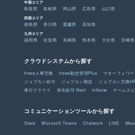
中国エリア
鳥取県
島根県
岡山県
広島県
山口県
四国エリア
徳島県
香川県
愛媛県
高知県
九州エリア
福岡県
佐賀県
長崎県
熊本県
大分県
宮崎県
クラウドシステムから探す
freee人事労務
freee勤怠管理Plus
マネーフォワー
ジョブカン給与
ジョブカン勤怠
ジョブカン労務H
奉行クラウド
弥生給与 Next
mfloow
チームス
コミュニケーションツールから探す
Slack
Microsoft Teams
Chatwork
LINE
Mes