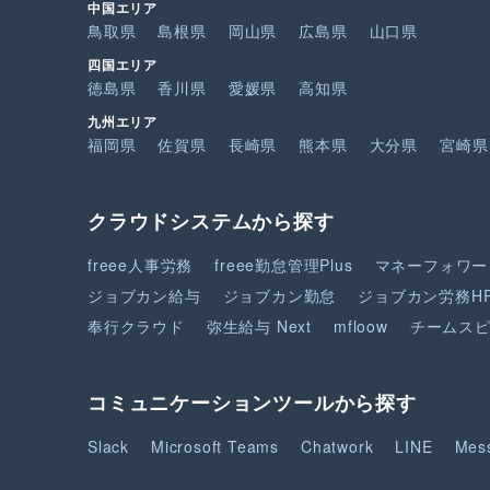
中国エリア
鳥取県
島根県
岡山県
広島県
山口県
四国エリア
徳島県
香川県
愛媛県
高知県
九州エリア
福岡県
佐賀県
長崎県
熊本県
大分県
宮崎県
クラウドシステムから探す
freee人事労務
freee勤怠管理Plus
マネーフォワー
ジョブカン給与
ジョブカン勤怠
ジョブカン労務H
奉行クラウド
弥生給与 Next
mfloow
チームス
コミュニケーションツールから探す
Slack
Microsoft Teams
Chatwork
LINE
Mes