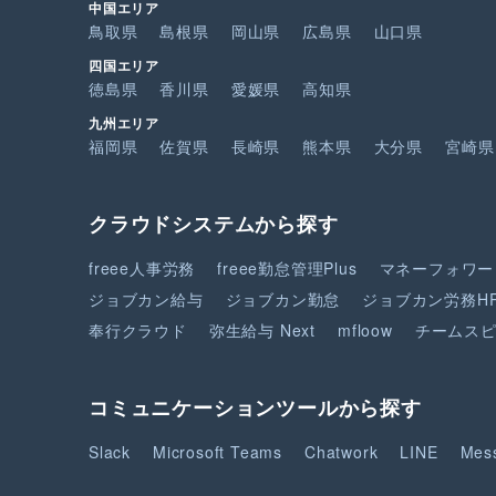
中国エリア
鳥取県
島根県
岡山県
広島県
山口県
四国エリア
徳島県
香川県
愛媛県
高知県
九州エリア
福岡県
佐賀県
長崎県
熊本県
大分県
宮崎県
クラウドシステムから探す
freee人事労務
freee勤怠管理Plus
マネーフォワー
ジョブカン給与
ジョブカン勤怠
ジョブカン労務H
奉行クラウド
弥生給与 Next
mfloow
チームス
コミュニケーションツールから探す
Slack
Microsoft Teams
Chatwork
LINE
Mes