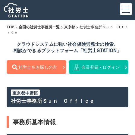
>
>
>
社労士事務所Ｓｕｎ Ｏｆｆ
TOP
全国の社労士事務所一覧
東京都
ｉｃｅ
クラウドシステムに強い社会保険労務士の検索、
相談ができるプラットフォーム「社労士STATION」
社労士をお探しの方
会員登録 / ログイン
東京都中野区
社労士事務所Ｓｕｎ Ｏｆｆｉｃｅ
事務所基本情報