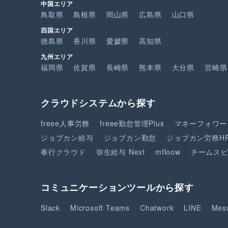
中国エリア
鳥取県
島根県
岡山県
広島県
山口県
四国エリア
徳島県
香川県
愛媛県
高知県
九州エリア
福岡県
佐賀県
長崎県
熊本県
大分県
宮崎県
クラウドシステムから探す
freee人事労務
freee勤怠管理Plus
マネーフォワー
ジョブカン給与
ジョブカン勤怠
ジョブカン労務H
奉行クラウド
弥生給与 Next
mfloow
チームス
コミュニケーションツールから探す
Slack
Microsoft Teams
Chatwork
LINE
Mes