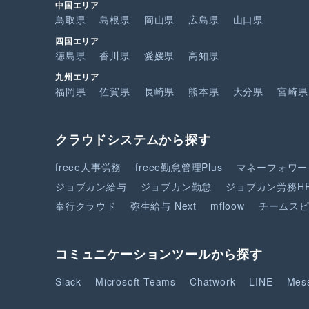
中国エリア
鳥取県
島根県
岡山県
広島県
山口県
四国エリア
徳島県
香川県
愛媛県
高知県
九州エリア
福岡県
佐賀県
長崎県
熊本県
大分県
宮崎県
クラウドシステムから探す
freee人事労務
freee勤怠管理Plus
マネーフォワー
ジョブカン給与
ジョブカン勤怠
ジョブカン労務H
奉行クラウド
弥生給与 Next
mfloow
チームス
コミュニケーションツールから探す
Slack
Microsoft Teams
Chatwork
LINE
Mes