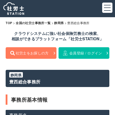
>
>
>
豊西総合事務所
TOP
全国の社労士事務所一覧
静岡県
クラウドシステムに強い社会保険労務士の検索、
相談ができるプラットフォーム「社労士STATION」
社労士をお探しの方
会員登録 / ログイン
静岡県
豊西総合事務所
事務所基本情報
事務所名