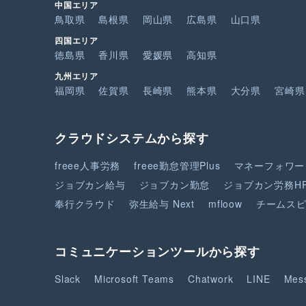
中国エリア
鳥取県
島根県
岡山県
広島県
山口県
四国エリア
徳島県
香川県
愛媛県
高知県
九州エリア
福岡県
佐賀県
長崎県
熊本県
大分県
宮崎県
クラウドシステムから探す
freee人事労務
freee勤怠管理Plus
マネーフォワー
ジョブカン給与
ジョブカン勤怠
ジョブカン労務H
奉行クラウド
弥生給与 Next
mfloow
チームス
コミュニケーションツールから探す
Slack
Microsoft Teams
Chatwork
LINE
Mes