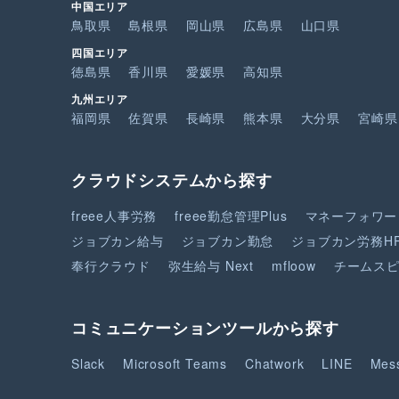
中国エリア
鳥取県
島根県
岡山県
広島県
山口県
四国エリア
徳島県
香川県
愛媛県
高知県
九州エリア
福岡県
佐賀県
長崎県
熊本県
大分県
宮崎県
クラウドシステムから探す
freee人事労務
freee勤怠管理Plus
マネーフォワー
ジョブカン給与
ジョブカン勤怠
ジョブカン労務H
奉行クラウド
弥生給与 Next
mfloow
チームス
コミュニケーションツールから探す
Slack
Microsoft Teams
Chatwork
LINE
Mes