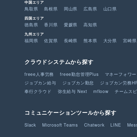
中国エリア
鳥取県
島根県
岡山県
広島県
山口県
四国エリア
徳島県
香川県
愛媛県
高知県
九州エリア
福岡県
佐賀県
長崎県
熊本県
大分県
宮崎県
クラウドシステムから探す
freee人事労務
freee勤怠管理Plus
マネーフォワー
ジョブカン給与
ジョブカン勤怠
ジョブカン労務H
奉行クラウド
弥生給与 Next
mfloow
チームス
コミュニケーションツールから探す
Slack
Microsoft Teams
Chatwork
LINE
Mes