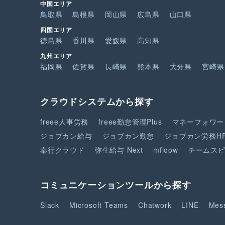
中国エリア
鳥取県
島根県
岡山県
広島県
山口県
四国エリア
徳島県
香川県
愛媛県
高知県
九州エリア
福岡県
佐賀県
長崎県
熊本県
大分県
宮崎県
クラウドシステムから探す
freee人事労務
freee勤怠管理Plus
マネーフォワー
ジョブカン給与
ジョブカン勤怠
ジョブカン労務H
奉行クラウド
弥生給与 Next
mfloow
チームス
コミュニケーションツールから探す
Slack
Microsoft Teams
Chatwork
LINE
Mes