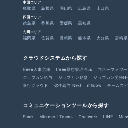
中国エリア
鳥取県
島根県
岡山県
広島県
山口県
四国エリア
徳島県
香川県
愛媛県
高知県
九州エリア
福岡県
佐賀県
長崎県
熊本県
大分県
宮崎県
クラウドシステムから探す
freee人事労務
freee勤怠管理Plus
マネーフォワー
ジョブカン給与
ジョブカン勤怠
ジョブカン労務H
奉行クラウド
弥生給与 Next
mfloow
チームス
コミュニケーションツールから探す
Slack
Microsoft Teams
Chatwork
LINE
Mes