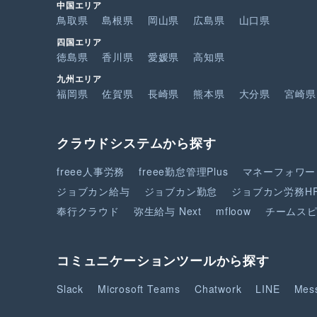
中国エリア
鳥取県
島根県
岡山県
広島県
山口県
四国エリア
徳島県
香川県
愛媛県
高知県
九州エリア
福岡県
佐賀県
長崎県
熊本県
大分県
宮崎県
クラウドシステムから探す
freee人事労務
freee勤怠管理Plus
マネーフォワー
ジョブカン給与
ジョブカン勤怠
ジョブカン労務H
奉行クラウド
弥生給与 Next
mfloow
チームス
コミュニケーションツールから探す
Slack
Microsoft Teams
Chatwork
LINE
Mes