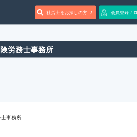
社労士をお探しの方
会員登録 / 
保険労務士事務所
務士事務所