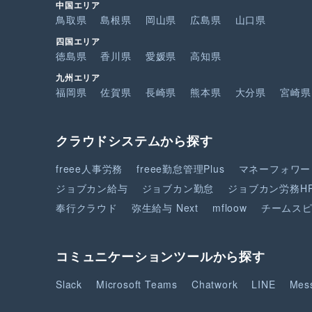
中国エリア
鳥取県
島根県
岡山県
広島県
山口県
四国エリア
徳島県
香川県
愛媛県
高知県
九州エリア
福岡県
佐賀県
長崎県
熊本県
大分県
宮崎県
クラウドシステムから探す
freee人事労務
freee勤怠管理Plus
マネーフォワー
ジョブカン給与
ジョブカン勤怠
ジョブカン労務H
奉行クラウド
弥生給与 Next
mfloow
チームス
コミュニケーションツールから探す
Slack
Microsoft Teams
Chatwork
LINE
Mes