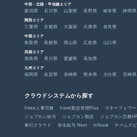
中部・北陸・甲信越エリア
新潟県
石川県
山梨県
長野県
岐阜県
静岡県
関西エリア
三重県
京都府
大阪府
兵庫県
奈良県
中国エリア
鳥取県
島根県
岡山県
広島県
山口県
四国エリア
徳島県
香川県
愛媛県
高知県
九州エリア
福岡県
佐賀県
長崎県
熊本県
大分県
宮崎県
クラウドシステムから探す
freee人事労務
freee勤怠管理Plus
マネーフォワー
ジョブカン給与
ジョブカン勤怠
ジョブカン労務H
奉行クラウド
弥生給与 Next
mfloow
チームス