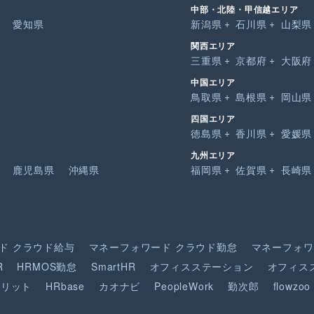
中部・北陸・甲信越エリア
愛知県
新潟県
石川県
山梨県
関西エリア
三重県
京都府
大阪府
中国エリア
鳥取県
島根県
岡山県
四国エリア
徳島県
香川県
愛媛県
九州エリア
鹿児島県
沖縄県
福岡県
佐賀県
長崎県
ド
クラウド給与
マネーフォワード
クラウド勤怠
マネーフォワ
R
HRMOS勤怠
SmartHR
オフィスステーション
オフィス
ピリット
HRbase
カオナビ
PeopleWork
勤次郎
flowzoo